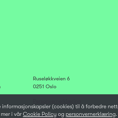
Ruseløkkveien 6
m
0251 Oslo
Personvernerklæring
e informasjonskapsler (cookies) til å forbedre net
mer i vår
Cookie Policy
og
personvernerklæring
.
Cookie Policy