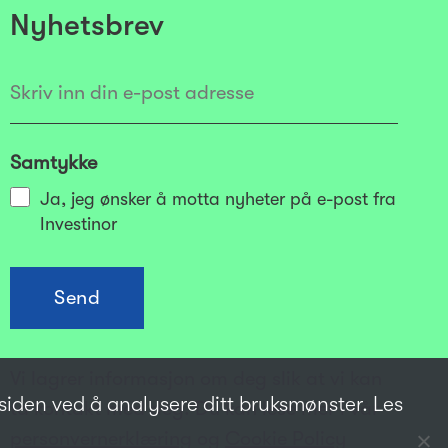
Nyhetsbrev
Samtykke
Ja, jeg ønsker å motta nyheter på e-post fra
Investinor
Vi lagrer informasjon om deg slik at vi kan
tsiden ved å analysere ditt bruksmønster. Les
ta kontakt med deg. Du kan lese mer i vår
personvernerklæring
og
Cookie Policy