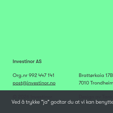
Investinor AS
Org.nr
992 447 141​​​
Brattørkaia 17B
post@investinor.no
7010 Trondhei
© 2026 Investinor
Design av Tank
Ved å trykke "ja" godtar du at vi kan benytt