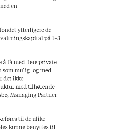
t med en
ondet ytterligere de
rvaltningskapital på 1–3
 å få med flere private
ivt som mulig, og med
r det ikke
ruktur med tilhørende
sbø, Managing Partner
føres til de ulike
les kunne benyttes til