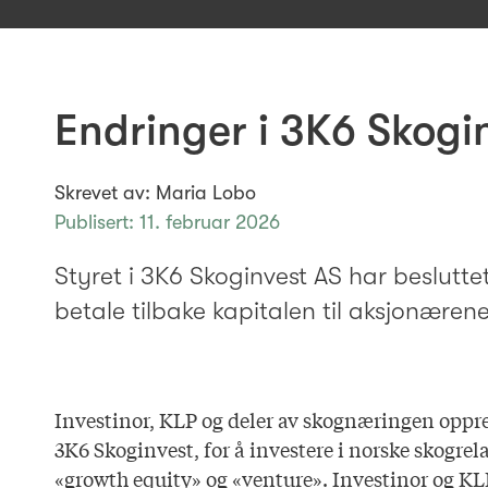
Endringer i 3K6 Skogi
Skrevet av: Maria Lobo
Publisert: 11. februar 2026
Styret i 3K6 Skoginvest AS har beslutte
betale tilbake kapitalen til aksjonærene
Investinor, KLP og deler av skognæringen opprett
3K6 Skoginvest, for å investere i norske skogrela
«growth equity» og «venture». Investinor og K