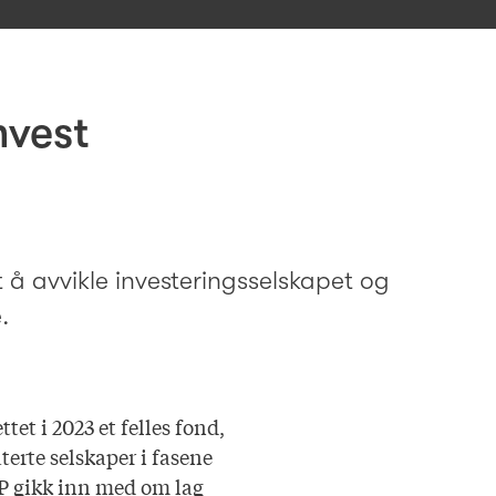
nvest
t å avvikle investeringsselskapet og
.
et i 2023 et felles fond,
terte selskaper i fasene
LP gikk inn med om lag