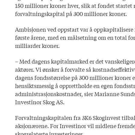
150 millioner kroner hver, slik at fondet starte
forvaltningskapital på 300 millioner kroner.
Ambisjonen ved oppstart var å oppkapitalisere f
første årene, med en målsetning om en total fo
milliarder kroner.
– Med dagens kapitalmarked er det vanskeligere
aktører. Vi ønsker å forvalte så kostnadseffekt
dagens fondsstørrelse på 300 millioner kroner e
hensiktsmessig å opprettholde en egen fondsst
administrasjonskostnader, sier Marianne Sund
Investinor Skog AS.
Forvaltningskapitalen fra 3K6 Skoginvest tilbake
aksjonærene. For Investinor vil midlene fremde
skogrelaterte investeringer.