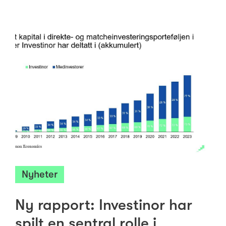
Nyheter
Ny rapport: Investinor har
spilt en sentral rolle i