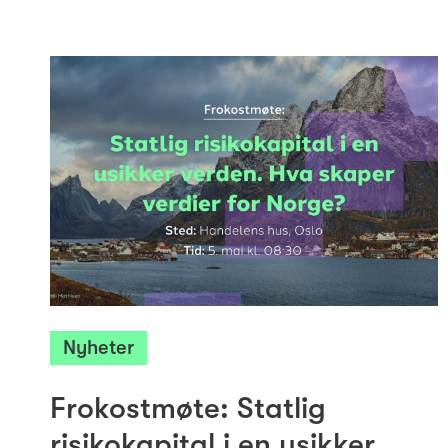
Nyheter
Frokostmøte: Statlig
risikokapital i en usikker