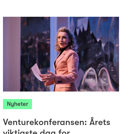
Nyheter
Venturekonferansen: Årets
viktigste dag for