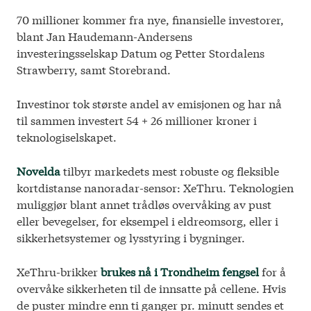
70 millioner kommer fra nye, finansielle investorer,
blant Jan Haudemann-Andersens
Arkiv
Cookie Policy
investeringsselskap Datum og Petter Stordalens
Strawberry, samt Storebrand.
© 2026 Investinor
Investinor tok største andel av emisjonen og har nå
til sammen investert 54 + 26 millioner kroner i
teknologiselskapet.
Novelda
tilbyr markedets mest robuste og fleksible
kortdistanse nanoradar-sensor: XeThru. Teknologien
muliggjør blant annet trådløs overvåking av pust
eller bevegelser, for eksempel i eldreomsorg, eller i
sikkerhetsystemer og lysstyring i bygninger.
XeThru-brikker
brukes nå i Trondheim fengsel
for å
overvåke sikkerheten til de innsatte på cellene. Hvis
de puster mindre enn ti ganger pr. minutt sendes et