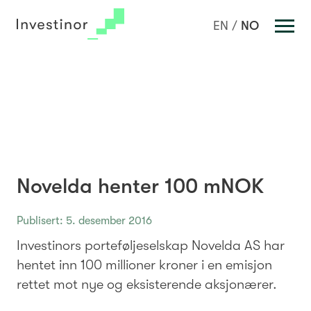
Investeringer
NO
EN
Portefølje
Team
Nyheter
Om oss
Nøkkeltall
Novelda henter 100 mNOK
Rapporter
Kontakt oss
Publisert: 5. desember 2016
Investinors porteføljeselskap Novelda AS har
Bærekraftig verdiskaping
hentet inn 100 millioner kroner i en emisjon
rettet mot nye og eksisterende aksjonærer.