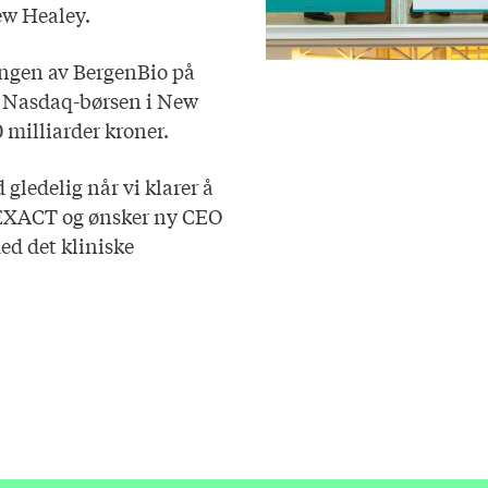
ew Healey.
ingen av BergenBio på
g Nasdaq-børsen i New
 milliarder kroner.
 gledelig når vi klarer å
på EXACT og ønsker ny CEO
ed det kliniske