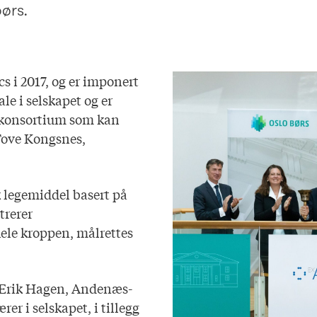
børs.
s i 2017, og er imponert
ale i selskapet og er
erkonsortium som kan
-Tove Kongsnes,
 legemiddel basert på
rerer
hele kroppen, målrettes
 Erik Hagen, Andenæs-
r i selskapet, i tillegg