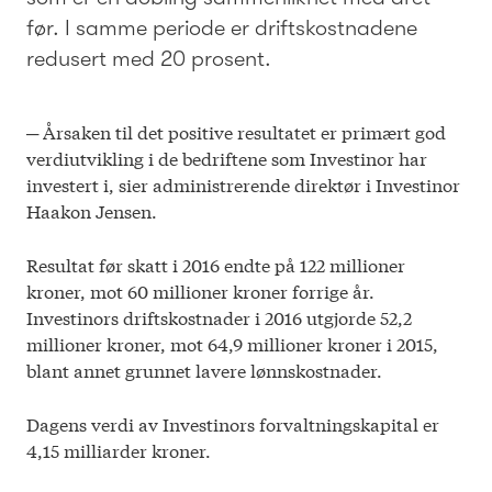
før. I samme periode er driftskostnadene
redusert med 20 prosent.
Arkiv
Cookie Policy
© 2026 Investinor
─ Årsaken til det positive resultatet er primært god
verdiutvikling i de bedriftene som Investinor har
investert i, sier administrerende direktør i Investinor
Haakon Jensen.
Resultat før skatt i 2016 endte på 122 millioner
kroner, mot 60 millioner kroner forrige år.
Investinors driftskostnader i 2016 utgjorde 52,2
millioner kroner, mot 64,9 millioner kroner i 2015,
blant annet grunnet lavere lønnskostnader.
Dagens verdi av Investinors forvaltningskapital er
4,15 milliarder kroner.