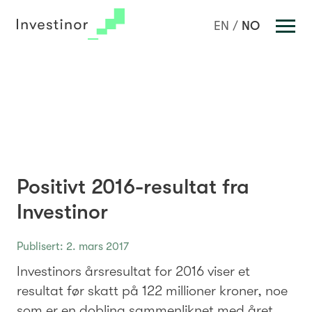
Investeringer
NO
EN
Portefølje
Team
Nyheter
Om oss
Nøkkeltall
Positivt 2016-resultat fra
Rapporter
Investinor
Kontakt oss
Bærekraftig verdiskaping
Publisert: 2. mars 2017
Investinors årsresultat for 2016 viser et
resultat før skatt på 122 millioner kroner, noe
som er en dobling sammenliknet med året