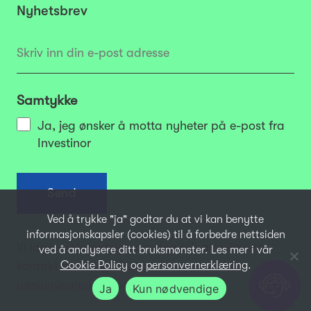
Nyhetsbrev
Samtykke
Ja, jeg ønsker å motta nyheter på e-post fra
Investinor
Ved å trykke "ja" godtar du at vi kan benytte
informasjonskapsler (cookies) til å forbedre nettsiden
Vi lagrer informasjon om deg slik at vi kan ta
ved å analysere ditt bruksmønster. Les mer i vår
kontakt med deg. Du kan lese mer i vår
Cookie Policy
og
personvernerklæring
.
personvernerklæring
og
Cookie Policy
Ja
Kun nødvendige