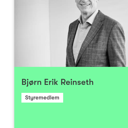
Bjørn Erik Reinseth er CEO i Forskningspa
jobbet som investor i roller som Partner i 
CEO i Foinco. Reinseth har også lang ope
telekombransjen inkludert NetCom og Sen
startet karrieren på CERN i Geneve. Han har s
fra blant annet StartupLab, Sharela
Telecomputing, Napatech og The Cloud Network
er utdannet sivilingeniør fra University of
Bjørn Erik Reinseth
Stanford Executive Program på Stanford Univ
Styremedlem