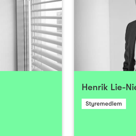
Send epost
rken/Oslotech. Han har
Henrik Lie-Niels
Ferd Capital/Venture og
Bergen. Han grunnla s
rativ ledererfaring fra
etablert en rekke 
se Communications, og
operativ ledererfa
tyre/styreledererfaring
20
b, Ship Equip, Norstat,
teknologiv
s. Bjørn Erik Reinseth
børsnotering og o
 Surrey (UK) og har tatt
Partner i vekstinve
Henrik Lie-Ni
ersity Graduate School
of Business.
Styremedlem
Lie-Nielsen har vært
organisasjoner, foru
Fondene, Sportsklubb