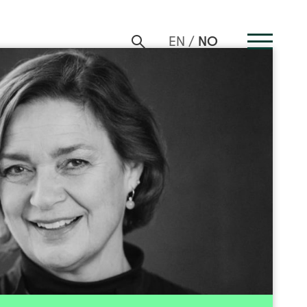
NO
EN
Anne Kathrine Slungård
Styrets nestleder
Send epost
faring fra både politikken og private selskaper.
r i Trondheim Symfoniorkester & Opera. Hun har
dmann i Stjørdal kommune, ordfører i Trondheim
nde stillinger i Sintef og Enova. Hun har solid
tyrearbeid fra SIVA, Statsskog, Vital Forsikring,
 utvikling og Adresseavisen. Slungård har vært
samlingen i Statoil, hvor hun også var leder av