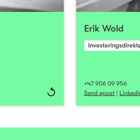
starte i 200
hagen Business School.
Investinor i 2019, fo
tyreposisjoner fra både
lant annet styremedlem
Erik Wold
r, SpareBank1 Samspar/
Erik fokuserer primæ
ing, samt styreleder i
helse. Han er en lags
Investeringsdirekt
så bl.a. tidligere vært
deliver» ønsker han 
s og SpareBank 1 Nord-
verdiskapend
Norge.
+47 906 09 956
Send epost
|
LinkedI