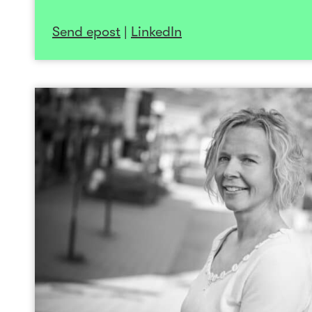
Send epost
|
LinkedIn
Han
Styrem
Nordgaard har vært administrerende 
Helgeland siden 2017. Hun kom fra stillinge
SpareBank 1 Nord-Norge. Nordgaard har m
lederstillinger innen privat- og interkommu
som region direktør i SpareBank 1 Nord-No
direktør i Søndre Helgeland Miljøverk IKS
siviløkonom fra Norges Handelshøyskole (NHH) 