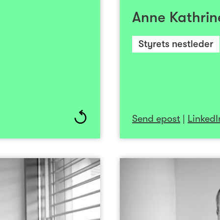
 og Verdipapirfondenes
valgkommiteen. Sl
Anne Kathrin
i landbruksøkonomi ved
kommunika
e tatt høyere avdeling
Styrets nestleder
udiet, samt Program for
pment på IMD i Sveits.
Send epost
|
LinkedI
 Erik Reinseth
edlem