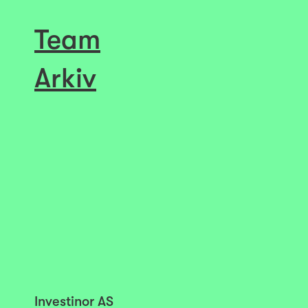
Team
Arkiv
Investinor AS