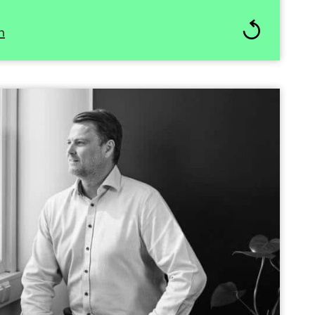
n
Erik Wold
ingsdirektør | Styremedlem
+47 906 09 956
Send epost
iviløkonom fa Handelshøgskolen i Bodø. Han har
loitte, og kom fra stillingen som Head of Venture
y Transfer AS (NTNU TTO), som han var med å