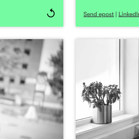
Send epost
|
LinkedI
ne Nordgaard
edlem
Invester
direktør i SpareBank 1
n som konserndirektør i
ange års erfaring fra
nal sektor, blant annet
Erik er utdannet s
rge og administrerende
tidligere jobbet i De
. Nordgaard er utdannet
hos NTNU Technolog
og har spesialisering i