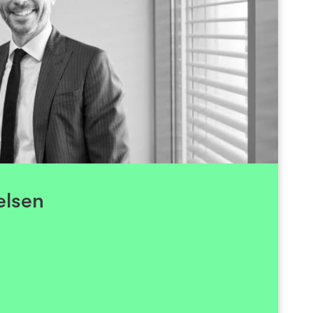
Send epost
en er en serieentreprenør og investor med base i
in første teknologibedrift i 1995, og har senere
andre teknologirelaterte selskaper. Han har lang
ring (sist som adm. dir i Knowit Norge fra 2011-
16), samt lang og bred erfaring fra utvikling av
irksomheter og har vært aktivt engasjert i salg.
ppkjøp av slike. Lie-Nielsen er i dag Managing
steringsselskapet Amp Eleven som han grunnla i
elsen
2020.
 styremedlem og styreleder i en rekke selskaper
ten hans egne virksomheter blant annet Holberg
en Brann, Ambita, Arribatec Solutions og ECIT.