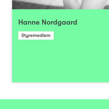
finans fra NHH og organisasjon fra Copen
Hun har betydelig erfaring fra ulike s
finanssektoren og fra avfallssektoren og er b
Hanne Nordgaard
i SpareBank1 Felles kundesente
Samarbeidene Sparebanker, SpareBank 1 Betal
Styremedlem
Helgeland Boligkreditt. Hun har og
styremedlem i Vipps as, Frende Forsikring a