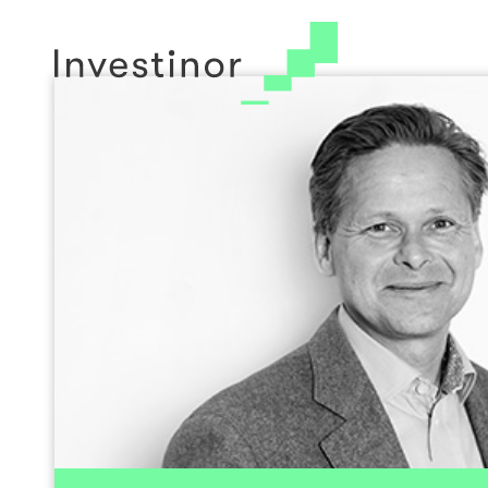
© 2026 Investinor
Arkiv
Cookie Policy
Styr
Hans Aasnæs er CEO i Western Bulk og drive
Vestfold. Han har tidligere vært Senior
konsernet, arbeidet i Storebrand-kons
administrerende direktør i Storebrand kap
Orkla Finans og som stipendiat ved No
Bergen (NHH). Aasnæs har vært styreleder og 
selskap og organisasjoner, blant ann