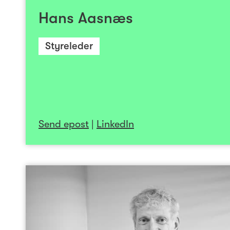
Storebrand Eiendom, Norsk Tillitsmann ASA
Hans Aasnæs
Sikringsfond. Hans Aasnæs er utdannet 
Norges landbrukshøgskole på Ås, og har sener
Styreleder
på NHH, Autorisert finansanalytiker-st
executive develo
Send epost
|
LinkedIn
Bjørn
Styrem