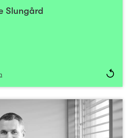
ungård har studert økonomi, markedsføring og
e Slungård
sjon ved Handelshøyskolen i Trondheim og BI.
n
Henrik Lie-Nielsen
Styremedlem