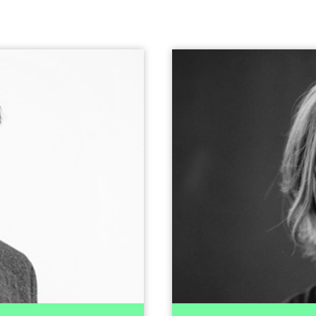
Hans Aasnæs
eleder
Send epost
r egen gård på Sande i
Slungård har styreer
 Vice President i UMOE-
Hun er nå direktø
ernet, blant annet som
tidligere vært rå
italforvaltning, samt i
kommune og hatt lede
rges Handelshøyskole i
erfaring med s
styremedlem i en rekke
Simens, Meråker
et Formuesforvaltning,
medlem i bedriftsfor