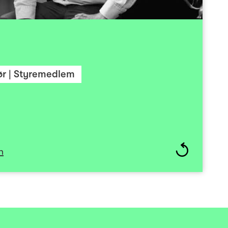
3. Etter mange år på Gløshaugen begynte Erik i
rdi han ønsket å jobbe mer på kapitalsiden rundt
vekstselskaper.
rt på programvareselskaper og selskaper innen
piller, og med mottoet «under promise and over
ør | Styremedlem
å bidra til å skape verdier gjennom et aktivt og
e eierskap i Investinor sine porteføljeselskape.
n