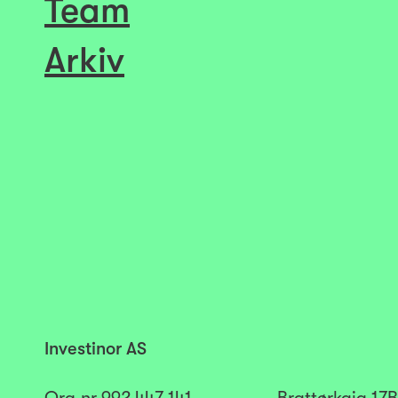
Team
Arkiv
Investinor AS
Org.nr
992 447 141​​​
Brattørkaia 17B