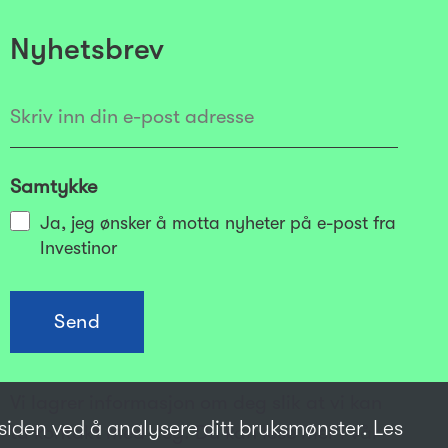
Nyhetsbrev
Samtykke
Ja, jeg ønsker å motta nyheter på e-post fra
Investinor
Vi lagrer informasjon om deg slik at vi kan
tsiden ved å analysere ditt bruksmønster. Les
ta kontakt med deg. Du kan lese mer i vår