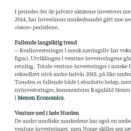
I perioder der de private aktørene investerer me
2014, har Investinors markedsandel gått noe ne
«tørre» periodene.
Fallende langsiktig trend
─ Realinvesteringer i norsk næringsliv har vokst
figur). Utviklingen i venture-investeringene gå
retning. Totale venture-investeringer i norske 
rekordlavt nivå andre halvår 2015, på like under
Trenden er fallende både i absolutte beløp, men
nyinvesteringer, kommenterer Ragnhild Sjoner 
i
Menon Economics
.
Venture ned i hele Norden
De andre nordiske markedene har også en neda
venture-investeringer, men Norge skiller seg sær