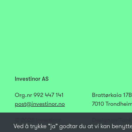
Investinor AS
Org.nr
992 447 141​​​
Brattørkaia 17B
post@investinor.no
7010 Trondhei
© 2026 Investinor
Design av Tank
Ved å trykke "ja" godtar du at vi kan benytt