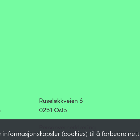
Ruseløkkveien 6
m
0251 Oslo
Personvernerklæring
e informasjonskapsler (cookies) til å forbedre net