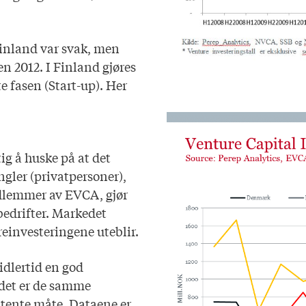
 Finland var svak, men
en 2012. I Finland gjøres
e fasen (Start-up). Her
tig å huske på at det
ngler (privatpersoner),
edlemmer av EVCA, gjør
bedrifter. Markedet
reinvesteringene uteblir.
dlertid en god
r det er de samme
tente måte. Dataene er