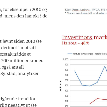
r, for eksempel i 2010 og
d, mens den har økt i de
 jevnt siden 2010 (se
r derimot i motsatt
foretak nådde et
 200 millioner kroner.
 også antall
Syrstad, analytiker
dgående trend for
lig negativt ut (se