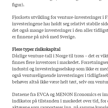
figur).
Fjorårets utvikling for venture-investeringer i
investeringene har holdt seg relativt stabile sid
det også mange investeringer i den aller tidligst
er finnene på nivå med Sverige.
Flere typer risikokapital
Dårlige venture-tall i Norge til tross – det er vik
finnes flere investorer i markedet. Forretningse
industri og investeringsselskap som ikke er m
også venturelignende investeringer i tidligfase
behøver altså ikke være helt tørt, selv om ventu
Dataene fra EVCA og MENON Economics er imi
indikator på tilstanden i markedet over tid, fo
aktørene som rapporterer inn, på samme konsis