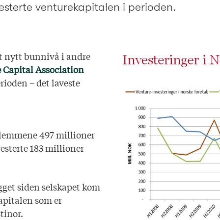
vesterte venturekapitalen i perioden.
t nytt bunnivå i andre
 Capital Association
rioden – det laveste
edlemmene 497 millioner
esterte 183 millioner
igget siden selskapet kom
apitalen som er
tinor.