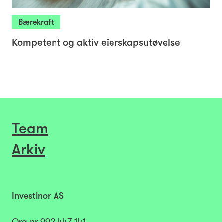
Bærekraft
Kompetent og aktiv eierskapsutøvelse
Team
Arkiv
Investinor AS
Org.nr
992 447 141​​​